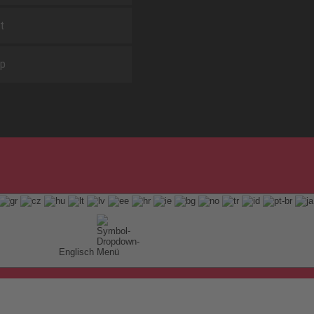
t
ap
Englisch