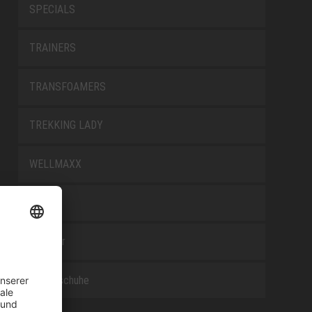
SPECIALS
TRAINERS
TRANSFOAMERS
TREKKING LADY
WELLMAXX
WHITE
Zubehör
Berufsschuhe