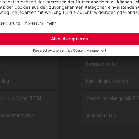
SAFEGUARD
E
ÜBER UNS
t
Downloadcenter
Blog
Nachhaltigkeitsbericht
sung KIDS by ELTEN
Umsetzungsplan gemäß En
Reparaturservice
Jobs bei ELTEN