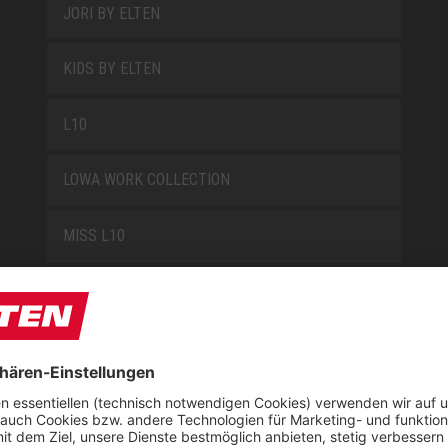
JORI BY ELTEN
KIDS BY ELTEN
L10
LOWA WORK COLLECTION
MISS L10
NEW CLASSICS
NOVA
RETRO