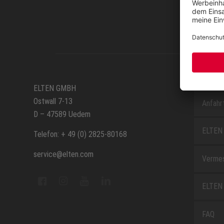
SERVIC
ELTEN GMBH
Ostwall 7-13
Anfahr
D – 47589 Uedem
ELTEN 
Telefon: + 49 (0) 2825-80168
service@elten.com
Vermes
ELTEN 
FAQ