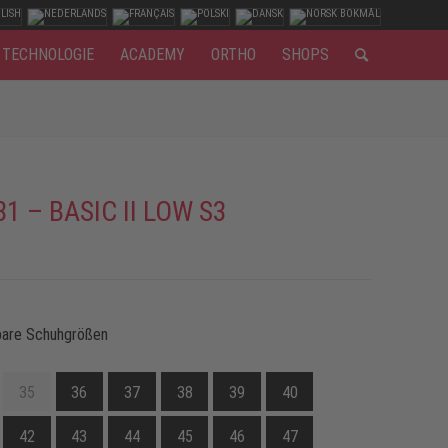
TECHNOLOGIE
ACADEMY
ORTHO
SHOPS
1 – BASIC II LOW S3
bare Schuhgrößen
35
36
37
38
39
40
42
43
44
45
46
47