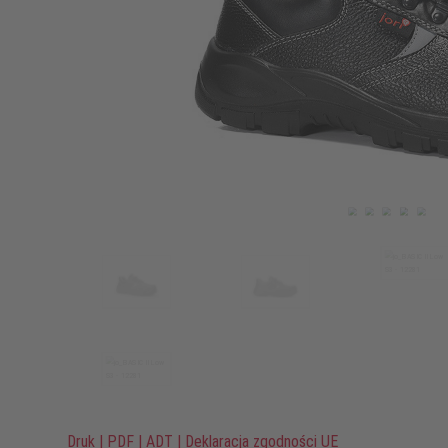
Druk
|
PDF
|
ADT
|
Deklaracja zgodności UE