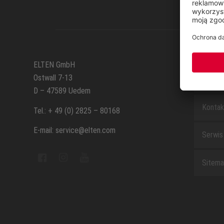
SERWI
ELTEN GmbH
Ostwall 7-13
Formul
D – 47589 Uedem
Kontak
Tel.: + 49 (0) 2825 – 80168
E-mail: service@elten.com
Serwis
Sitem