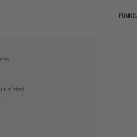
FUNKC
etrze
 (softvlies)
a