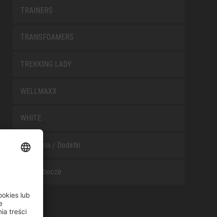
TRAINERS
TRANSFOAMERS
TREKKING LADY
WELLMAXX
WHITE
Akcesoria / Dodatki
Buty robocze