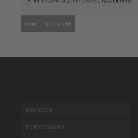
EN ISO 20345:2022 S3 FO/SR/SC, typ A (półbuty)
Details
Orto / wkładek
BAREFOOTER
BIOMEX DYNAMICS