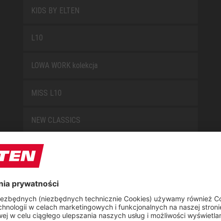
KIDS BY ELTEN
L10
LOWA WORK kolekcja
MISS L10
NEW CLASSICS
NOVA
RETRO
SAFEGUARD