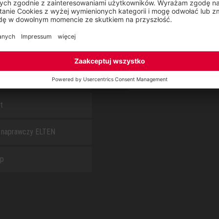
S
O NAS
arz kontaktowy
Raport CSR
t
 naprawczy ELTEN
ap