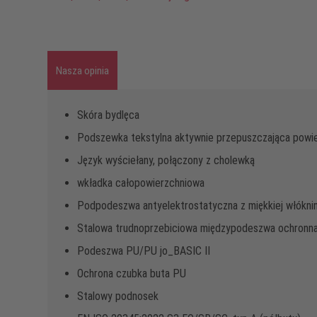
Nasza opinia
Skóra bydlęca
Podszewka tekstylna aktywnie przepuszczająca powi
Język wyściełany, połączony z cholewką
wkładka całopowierzchniowa
Podpodeszwa antyelektrostatyczna z miękkiej włókniny
Stalowa trudnoprzebiciowa międzypodeszwa ochronn
Podeszwa PU/PU jo_BASIC II
Ochrona czubka buta PU
Stalowy podnosek