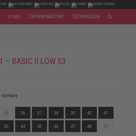
Y
O NAS
ZRÓWNOWAŻONY
TECHNOLOGIA
1 – BASIC II LOW S3
 rozmiary
35
36
37
38
39
40
41
43
44
45
46
47
48
49