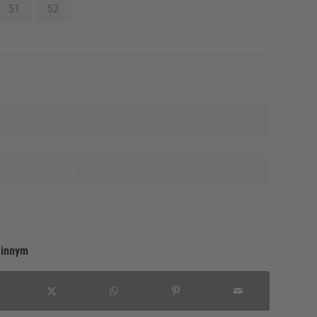
51
52
Dowiedz się więcej o tej linii produktów
Podaj źródła zaopatrzenia
 innym