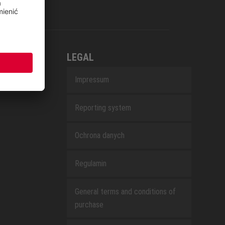
LEGAL
Impressum
Reporting system
Ochrona danych
Regulamin
General terms and conditions of
purchase