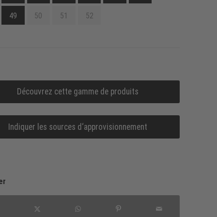
49
50
51
52
Découvrez cette gamme de produits
Indiquer les sources d‘approvisionnement
er