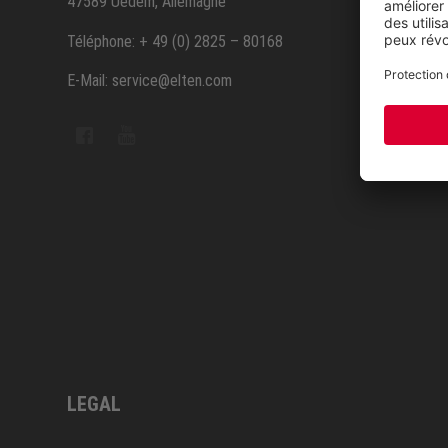
47589 Uedem, Allemagne
Servic
Téléphone: + 49 (0) 2825 – 80168
E-Mail: service@elten.com
Contac
Sitem
LEGAL