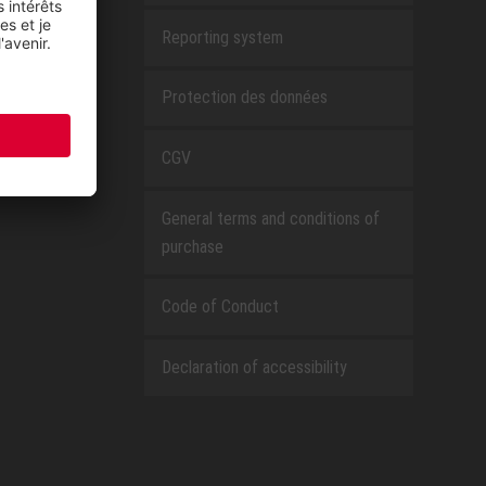
Reporting system
Protection des données
CGV
General terms and conditions of
purchase
Code of Conduct
Declaration of accessibility