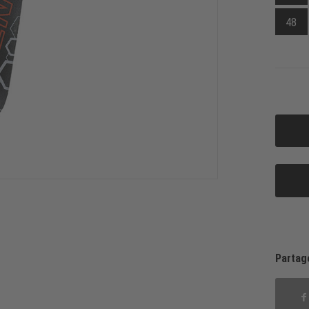
48
Partag