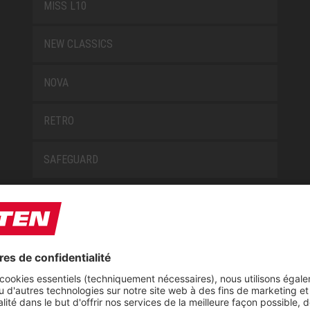
MISS L10
NEW CLASSICS
NOVA
RETRO
SAFEGUARD
E
À PROPOS DE NOUS
ire
Expositions