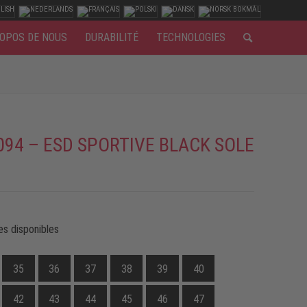
OPOS DE NOUS
DURABILITÉ
TECHNOLOGIES
094 – ESD SPORTIVE BLACK SOLE
es disponibles
35
36
37
38
39
40
42
43
44
45
46
47