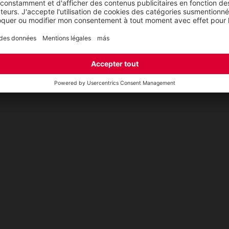
e de réparations de ELTEN
Centre de téléchargement
t
CSR-Report
ap