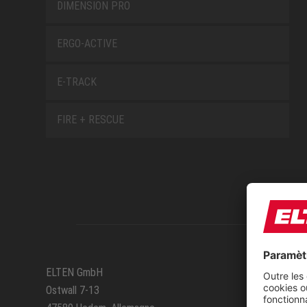
DIMENSION PRO
ERGO-ACTIVE
E-TRACK
FIRE + RESCUE
SERVIC
ELTEN GmbH
Ostwall 7-13
Itinéra