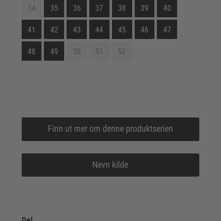
34
35
36
37
38
39
40
41
42
43
44
45
46
47
48
49
50
51
52
Finn ut mer om denne produktserien
Nevn kilde
Del