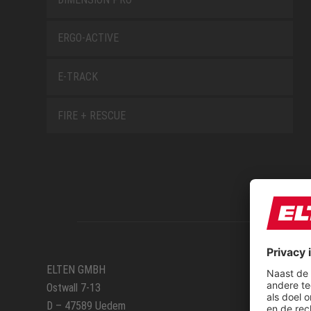
ERGO-ACTIVE
E-TRACK
FIRE + RESCUE
SERVIC
ELTEN GMBH
Ostwall 7-13
Route
D – 47589 Uedem