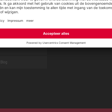
tieservice van ELTEN
Downloadcenter
t
ap
Blog