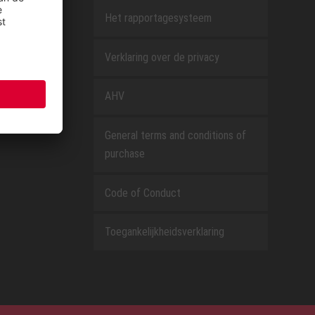
Het rapportagesysteem
Verklaring over de privacy
AHV
General terms and conditions of
purchase
Code of Conduct
Toegankelijkheidsverklaring