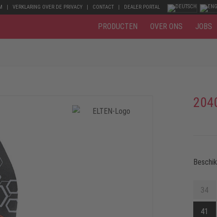
M
VERKLARING OVER DE PRIVACY
CONTACT
DEALER PORTAL
PRODUCTEN
OVER ONS
JOBS
204
Beschi
34
41