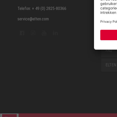
Repara
Telefon: + 49 (0) 2825-80366
service@elten.com
Contac
Sitem
FAQ
ELTEN 