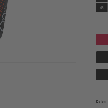
48
Delen