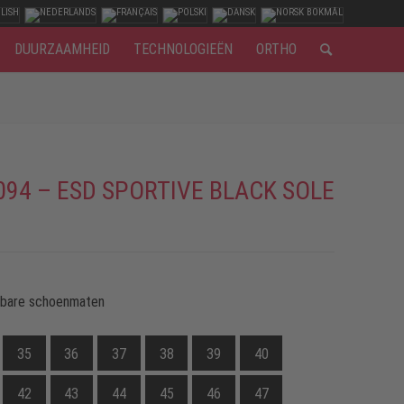
DUURZAAMHEID
TECHNOLOGIEËN
ORTHO
094 – ESD SPORTIVE BLACK SOLE
kbare schoenmaten
35
36
37
38
39
40
42
43
44
45
46
47