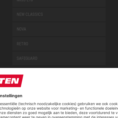
NEW CLASSICS
NOVA
RETRO
SAFEGUARD
E
OVER ELTEN
CSR-Report