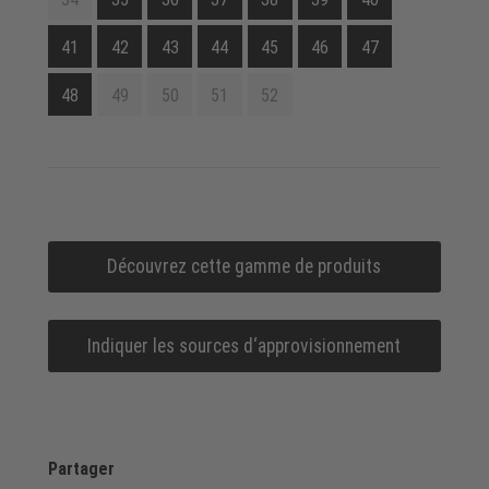
41
42
43
44
45
46
47
48
49
50
51
52
Découvrez cette gamme de produits
Indiquer les sources d‘approvisionnement
Partager