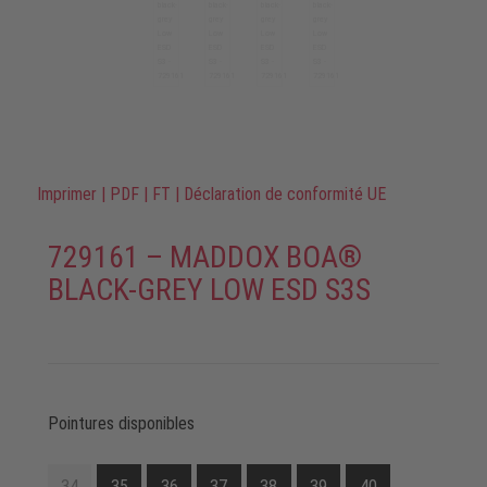
Imprimer
|
PDF
|
FT
|
Déclaration de conformité UE
729161 – MADDOX BOA®
BLACK-GREY LOW ESD S3S
Pointures disponibles
34
35
36
37
38
39
40