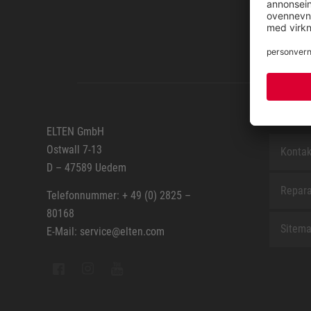
SERVIC
ELTEN GmbH
Ostwall 7-13
Kontak
D – 47589 Uedem
Repara
Telefonnummer: + 49 (0) 2825 –
80168
Sitem
E-Mail: service@elten.com