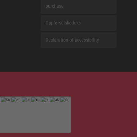
purchase
Oppførselskodeks
Declaration of accessibility