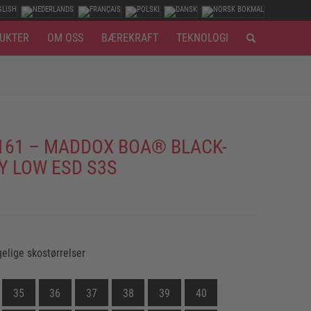
UKTER
OM OSS
BÆREKRAFT
TEKNOLOGI
161 – MADDOX BOA® BLACK-
Y LOW ESD S3S
gelige skostørrelser
35
36
37
38
39
40