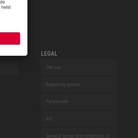
LEGAL
Om oss
Reporting system
Personvern
AVL
General terms and conditions of