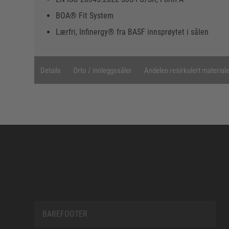
BOA® Fit System
Lærfri, Infinergy® fra BASF innsprøytet i sålen
Details
Orto / innleggssåler
Andelen resirkulert material
BAREFOOTER