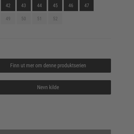
42
43
44
45
46
47
49
50
51
52
Finn ut mer om denne produktserien
Nevn kilde