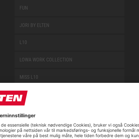
FUN
JORI BY ELTEN
L10
LOWA WORK COLLECTION
MISS L10
NEW CLASSICS
NOVA
RETRO