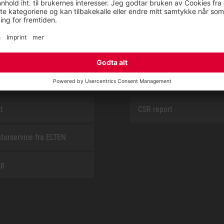
SAFEGUARD
E
OM OSS
t
CSR report
turservice fra ELTEN
ap