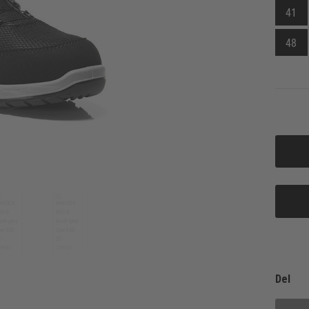
41
48
Del