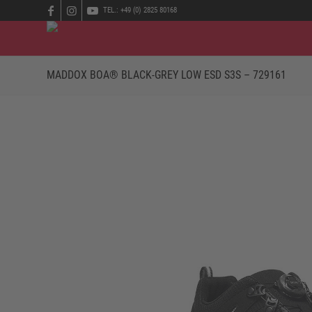
TEL.: +49 (0) 2825 80168
MADDOX BOA® BLACK-GREY LOW ESD S3S – 729161