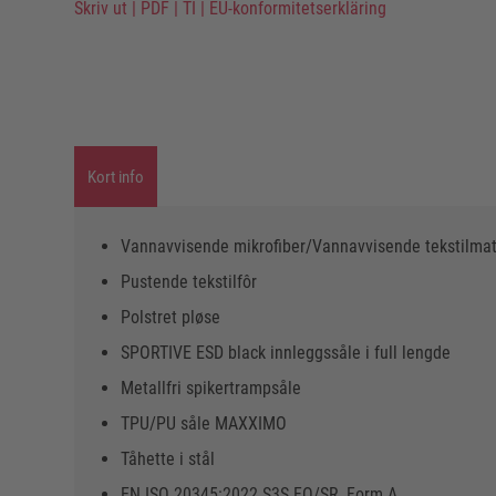
Skriv ut
|
PDF
|
TI
|
EU-konformitetserkläring
Kort info
Vannavvisende mikrofiber/Vannavvisende tekstilmat
Pustende tekstilfôr
Polstret pløse
SPORTIVE ESD black innleggssåle i full lengde
Metallfri spikertrampsåle
TPU/PU såle MAXXIMO
Tåhette i stål
EN ISO 20345:2022 S3S FO/SR, Form A