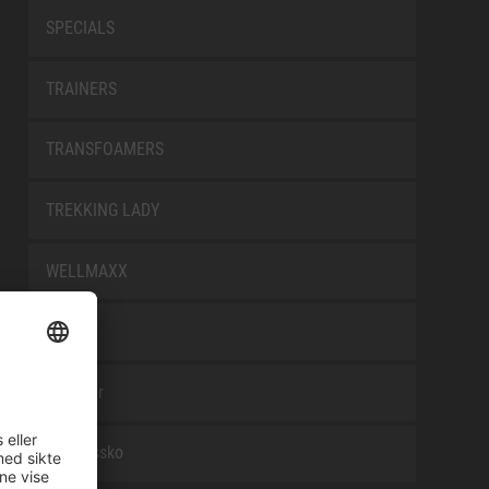
SPECIALS
TRAINERS
TRANSFOAMERS
TREKKING LADY
WELLMAXX
WHITE
Tilbehør
Arbeidssko