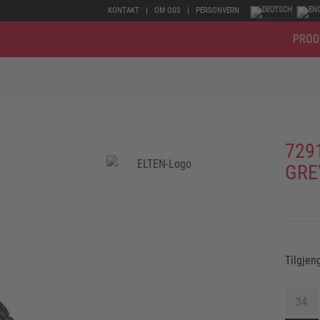
KONTAKT
OM OSS
PERSONVERN
PROD
729
GRE
Tilgjen
34