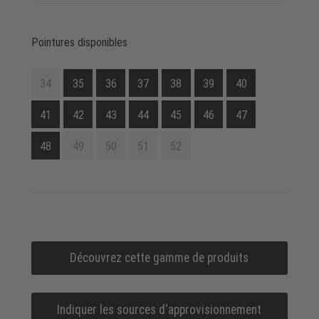
Pointures disponibles
34
35
36
37
38
39
40
41
42
43
44
45
46
47
48
49
50
51
52
Découvrez cette gamme de produits
Indiquer les sources d‘approvisionnement