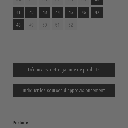
41
42
43
44
45
46
47
48
49
50
51
52
Découvrez cette gamme de produits
Indiquer les sources d‘approvisionnement
Partager