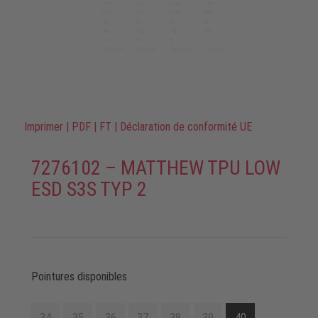
Imprimer
|
PDF
|
FT
|
Déclaration de conformité UE
7276102 – MATTHEW TPU LOW
ESD S3S TYP 2
Pointures disponibles
34
35
36
37
38
39
40