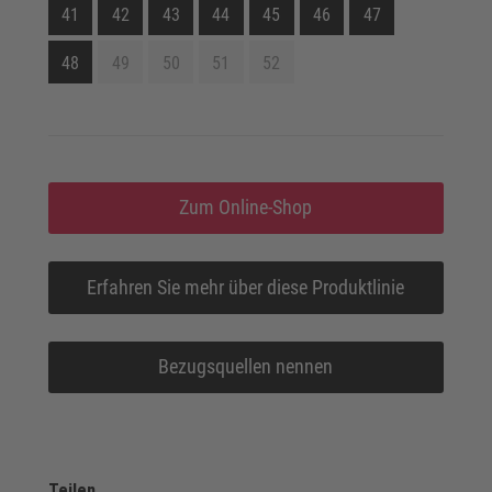
41
42
43
44
45
46
47
48
49
50
51
52
Zum Online-Shop
Erfahren Sie mehr über diese Produktlinie
Bezugsquellen nennen
Teilen