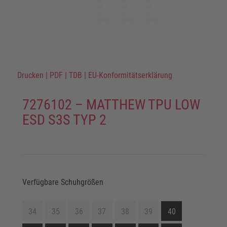
Drucken
|
PDF
|
TDB
|
EU-Konformitätserklärung
7276102 – MATTHEW TPU LOW
ESD S3S TYP 2
Verfügbare Schuhgrößen
34
35
36
37
38
39
40