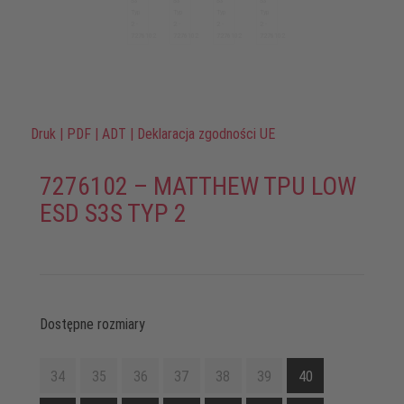
Druk
|
PDF
|
ADT
|
Deklaracja zgodności UE
7276102 – MATTHEW TPU LOW
ESD S3S TYP 2
Dostępne rozmiary
34
35
36
37
38
39
40