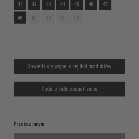
41
42
43
44
45
46
47
48
49
50
51
52
Dowiedz się więcej o tej linii produktów
Podaj źródła zaopatrzenia
Przekaz innym