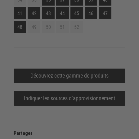
41
42
43
44
45
46
47
48
49
50
51
52
Découvrez cette gamme de produits
Indiquer les sources d‘approvisionnement
Partager