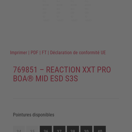
Imprimer
|
PDF
|
FT
|
Déclaration de conformité UE
769851 – REACTION XXT PRO
BOA® MID ESD S3S
Pointures disponibles
34
35
36
37
38
39
40