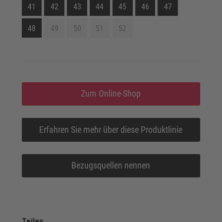
41
42
43
44
45
46
47
48
49
50
51
52
Zum Online-Shop
Erfahren Sie mehr über diese Produktlinie
Bezugsquellen nennen
Teilen