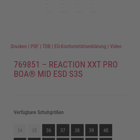
Drucken
|
PDF
|
TDB
|
EU-Konformitätserklärung
|
Video
769851 – REACTION XXT PRO
BOA® MID ESD S3S
Verfügbare Schuhgrößen
34
35
36
37
38
39
40