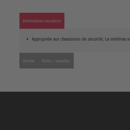
Information succincte
Appropriée aux chaussures de sécurité, Le matériau es
Details
Ortho / semelles