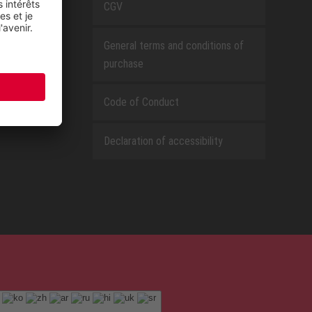
CGV
General terms and conditions of
purchase
Code of Conduct
Declaration of accessibility