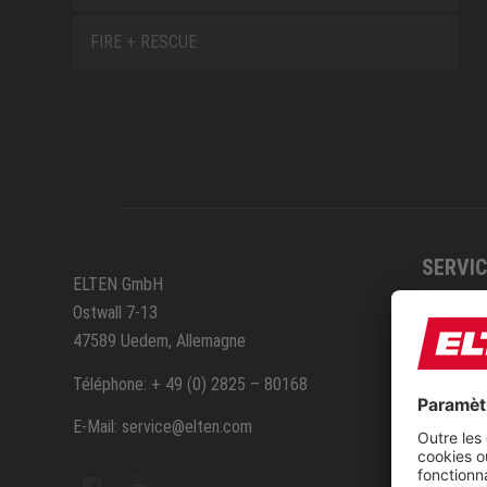
FIRE + RESCUE
SERVIC
ELTEN GmbH
Ostwall 7-13
Itinéra
47589 Uedem, Allemagne
Servic
Téléphone: + 49 (0) 2825 – 80168
E-Mail: service@elten.com
Contac