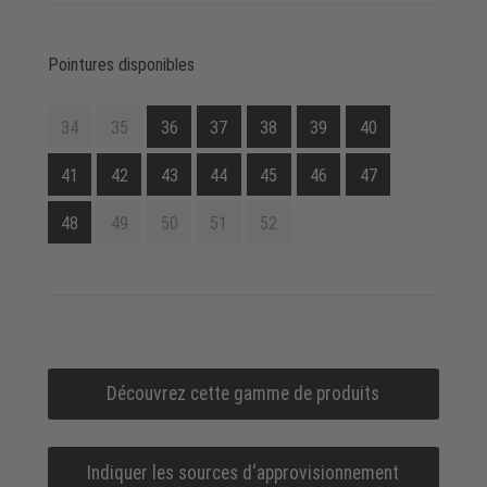
Pointures disponibles
34
35
36
37
38
39
40
41
42
43
44
45
46
47
48
49
50
51
52
Découvrez cette gamme de produits
Indiquer les sources d‘approvisionnement