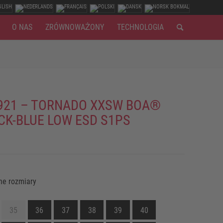
O NAS
ZRÓWNOWAŻONY
TECHNOLOGIA
921 – TORNADO XXSW BOA®
CK-BLUE LOW ESD S1PS
ne rozmiary
35
36
37
38
39
40