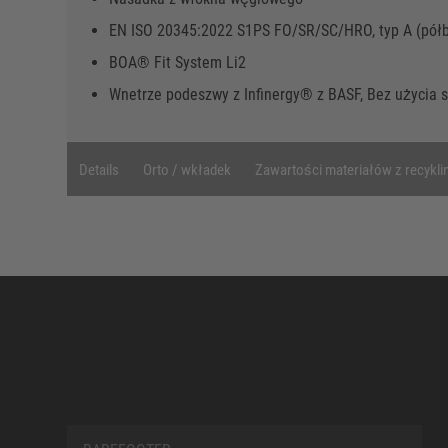
EN ISO 20345:2022 S1PS FO/SR/SC/HRO, typ A (półb
BOA® Fit System Li2
Wnetrze podeszwy z Infinergy® z BASF, Bez użycia s
Details
Orto / wkładek
Zawartości materiałów z recykli