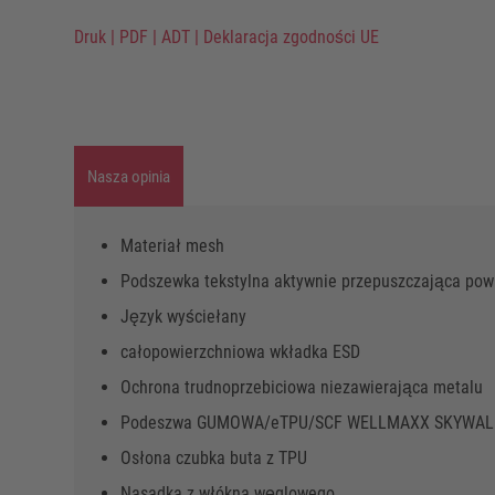
Druk
|
PDF
|
ADT
|
Deklaracja zgodności UE
Nasza opinia
Materiał mesh
Podszewka tekstylna aktywnie przepuszczająca pow
Język wyściełany
całopowierzchniowa wkładka ESD
Ochrona trudnoprzebiciowa niezawierająca metalu
Podeszwa GUMOWA/eTPU/SCF WELLMAXX SKYWAL
Osłona czubka buta z TPU
Nasadka z włókna węglowego