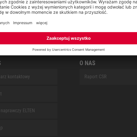
SAFEGUARD
S
O NAS
arz kontaktowy
Raport CSR
t
 naprawczy ELTEN
ap