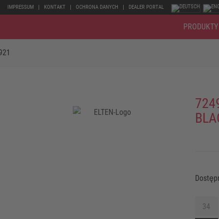
IMPRESSUM
KONTAKT
OCHRONA DANYCH
DEALER PORTAL
PRODUKTY
921
724
BLA
Dostęp
34