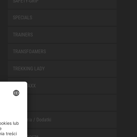
SAFETY-GRIP
SPECIALS
TRAINERS
TRANSFOAMERS
TREKKING LADY
WELLMAXX
WHITE
Akcesoria / Dodatki
Buty robocze