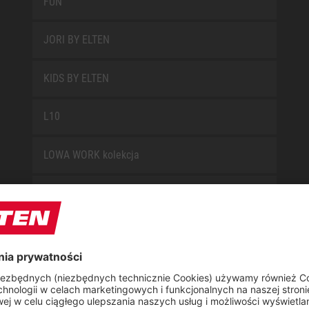
FUN
JORI BY ELTEN
KIDS BY ELTEN
L10
LOWA WORK kolekcja
MISS L10
NEW CLASSICS
NOVA
RETRO