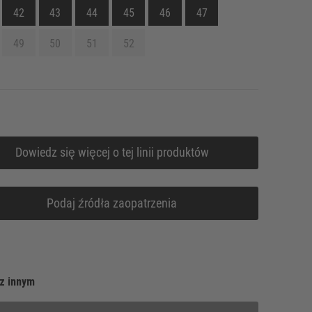
42
43
44
45
46
47
49
50
51
52
Dowiedz się więcej o tej linii produktów
Podaj źródła zaopatrzenia
z innym