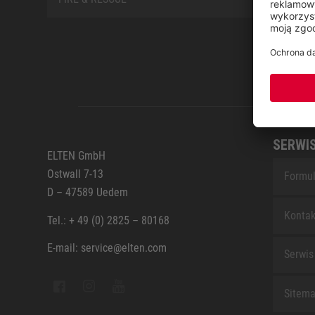
SERWI
ELTEN GmbH
Ostwall 7-13
Formul
D – 47589 Uedem
Kontak
Tel.: + 49 (0) 2825 – 80168
E-mail: service@elten.com
Serwis
Sitem