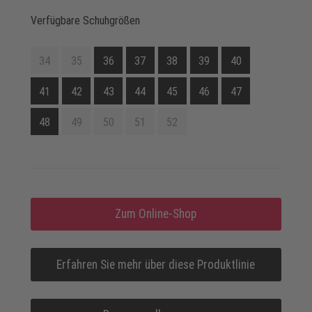
Verfügbare Schuhgrößen
34
35
36
37
38
39
40
41
42
43
44
45
46
47
48
49
50
51
52
Zum Online-Shop
Erfahren Sie mehr über diese Produktlinie