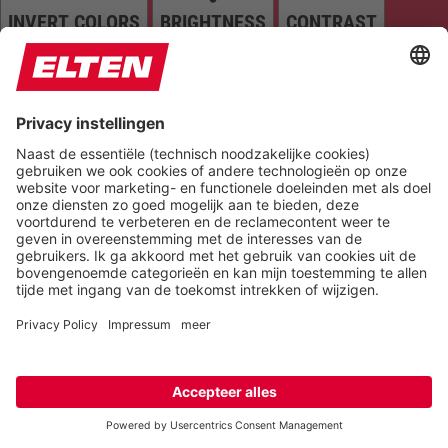
INVERT COLORS
BRIGHTNESS
CONTRAST
GRAYSCALE
SATURATION
Orientation
READING LINE
KEYBOARD NAVIGATION