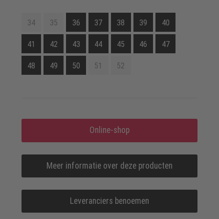
34
35
36
37
38
39
40
41
42
43
44
45
46
47
48
49
50
51
52
Online-shop
Meer informatie over deze producten
Leveranciers benoemen