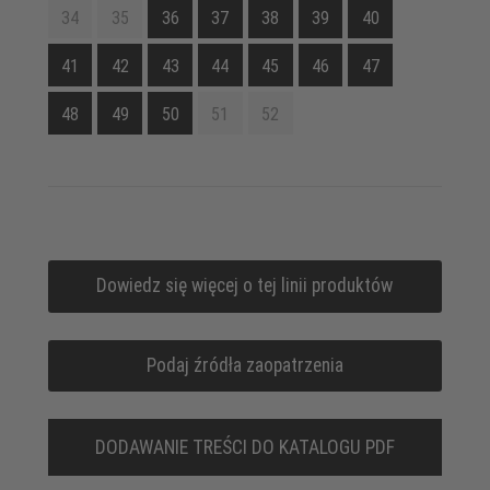
34
35
36
37
38
39
40
41
42
43
44
45
46
47
48
49
50
51
52
Dowiedz się więcej o tej linii produktów
Podaj źródła zaopatrzenia
DODAWANIE TREŚCI DO KATALOGU PDF