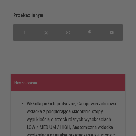
Przekaz innym
Nasza opinia
Wkładki półortopedyczne, Całopowierzchniowa
wkładka z podpierającą sklepienie stopy
wypukłością o trzech różnych wysokościach:
LOW / MEDIUM / HIGH, Anatomiczna wkładka
wspierająca naturalne przetaczanie się stopy z