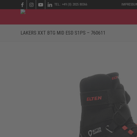
TEL.: +49 (0) 2825 80366
IMPRESSU
LAKERS XXT BTG MID ESD S1PS – 760611