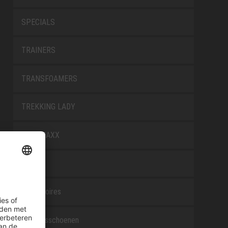
SPECIALS
TRAINERS
TRANSFOAMERS
TREKKING LADY
WELLMAXX
WHITE
Accessoires
Beroepsschoenen