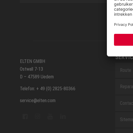
SERVIC
ELTEN GMBH
Ostwall 7-13
Route
D – 47589 Uedem
Repara
Telefon: + 49 (0) 2825-80366
service@elten.com
Contac
Sitem