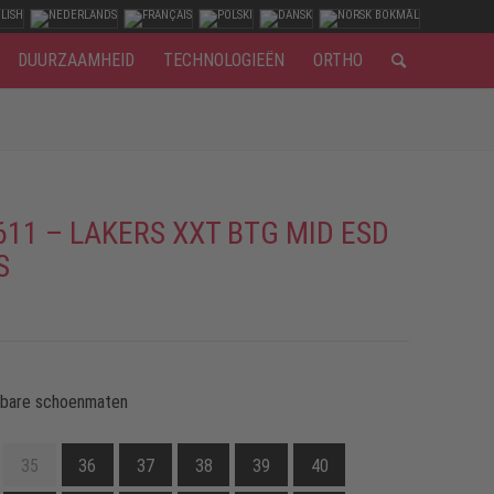
DUURZAAMHEID
TECHNOLOGIEËN
ORTHO
611 – LAKERS XXT BTG MID ESD
S
kbare schoenmaten
35
36
37
38
39
40