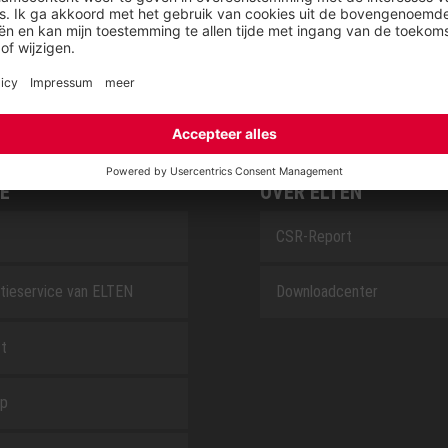
SAFEGUARD
E
OVER ELTEN
CSR-Report
tieservice van ELTEN
Downloadcenter
t
ap