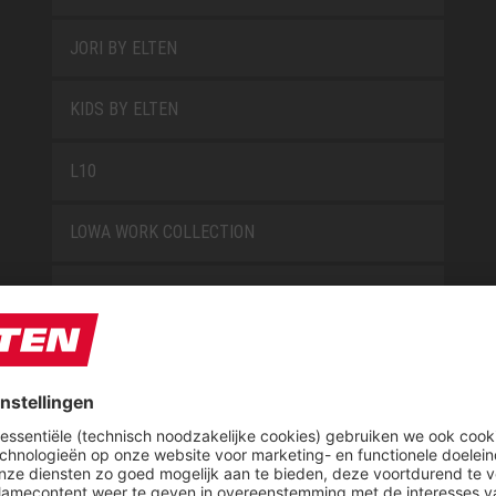
JORI BY ELTEN
KIDS BY ELTEN
L10
LOWA WORK COLLECTION
MISS L10
NEW CLASSICS
NOVA
RETRO