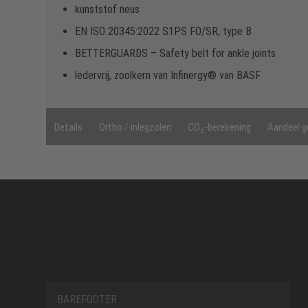
kunststof neus
EN ISO 20345:2022 S1PS FO/SR, type B
BETTERGUARDS – Safety belt for ankle joints
ledervrij, zoolkern van Infinergy® van BASF
Details
Ortho / inlegzolen
CO₂-berekening
Aandeel g
BAREFOOTER