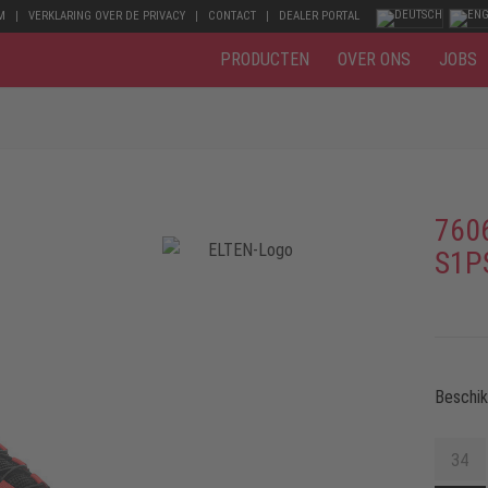
M
VERKLARING OVER DE PRIVACY
CONTACT
DEALER PORTAL
PRODUCTEN
OVER ONS
JOBS
760
S1P
Beschi
34