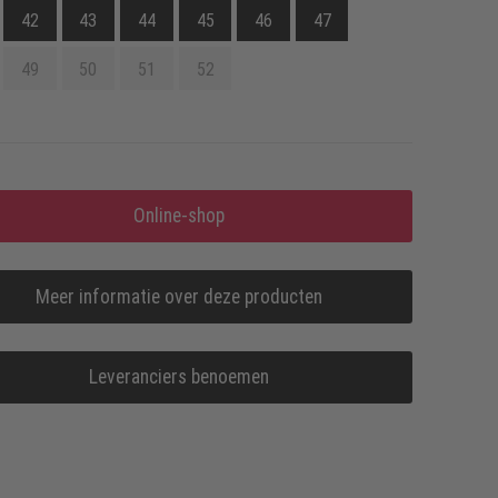
42
43
44
45
46
47
49
50
51
52
Online-shop
Meer informatie over deze producten
Leveranciers benoemen