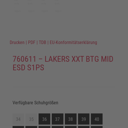
Drucken
|
PDF
|
TDB
|
EU-Konformitätserklärung
760611 – LAKERS XXT BTG MID
ESD S1PS
Verfügbare Schuhgrößen
34
35
36
37
38
39
40