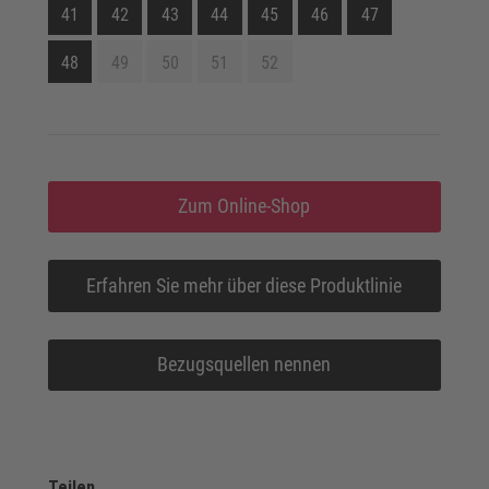
41
42
43
44
45
46
47
48
49
50
51
52
Zum Online-Shop
Erfahren Sie mehr über diese Produktlinie
Bezugsquellen nennen
Teilen