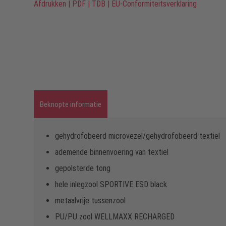
Afdrukken
|
PDF
|
TDB
|
EU-Conformiteitsverklaring
Beknopte informatie
gehydrofobeerd microvezel/gehydrofobeerd textiel
ademende binnenvoering van textiel
gepolsterde tong
hele inlegzool SPORTIVE ESD black
metaalvrije tussenzool
PU/PU zool WELLMAXX RECHARGED