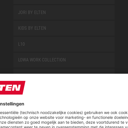
JORI BY ELTEN
KIDS BY ELTEN
L10
LOWA WORK COLLECTION
MISS L10
NEW CLASSICS
NOVA
RETRO