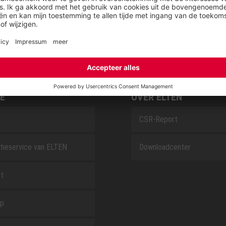
SAFEGUARD
E
OVER ELTEN
CSR-Report
tieservice van ELTEN
Downloadcenter
t
ap