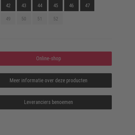
42
43
44
45
46
47
49
50
51
52
Online-shop
Meer informatie over deze producten
Leveranciers benoemen