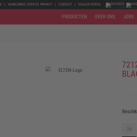
M
VERKLARING OVER DE PRIVACY
CONTACT
DEALER PORTAL
PRODUCTEN
OVER ONS
JOBS
721
BLA
Beschi
34