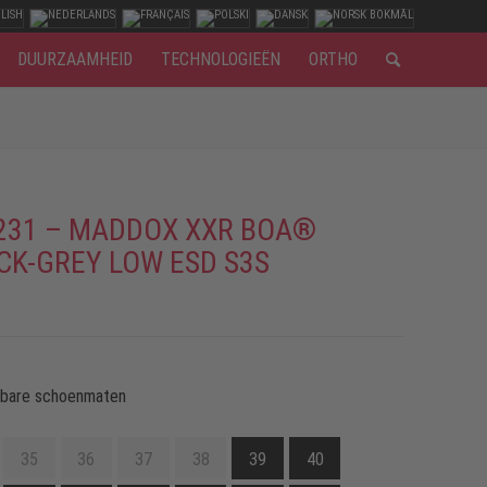
DUURZAAMHEID
TECHNOLOGIEËN
ORTHO
231 – MADDOX XXR BOA®
CK-GREY LOW ESD S3S
kbare schoenmaten
35
36
37
38
39
40