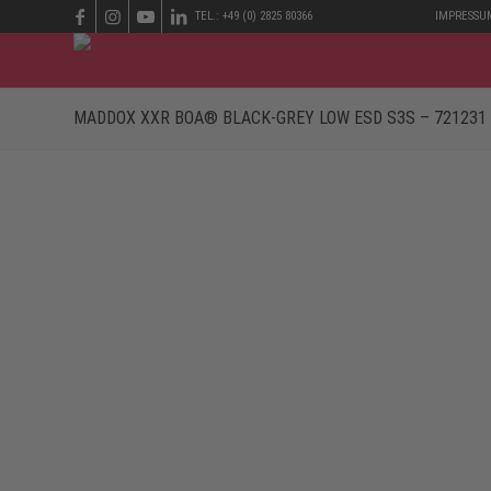
TEL.: +49 (0) 2825 80366
IMPRESSU
MADDOX XXR BOA® BLACK-GREY LOW ESD S3S – 721231