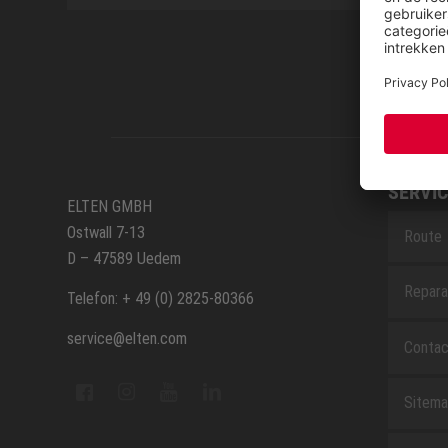
SERVIC
ELTEN GMBH
Ostwall 7-13
Route
D – 47589 Uedem
Repara
Telefon: + 49 (0) 2825-80366
service@elten.com
Contac
Sitem