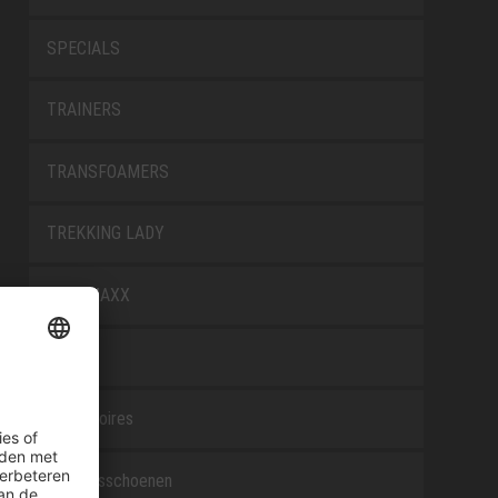
SPECIALS
TRAINERS
TRANSFOAMERS
TREKKING LADY
WELLMAXX
WHITE
Accessoires
Beroepsschoenen