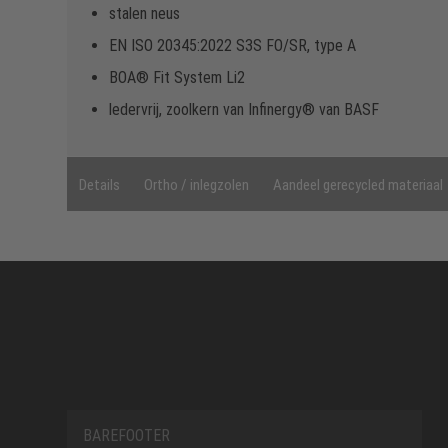
stalen neus
EN ISO 20345:2022 S3S FO/SR, type A
BOA® Fit System Li2
ledervrij, zoolkern van Infinergy® van BASF
Details
Ortho / inlegzolen
Aandeel gerecycled materiaal
BAREFOOTER