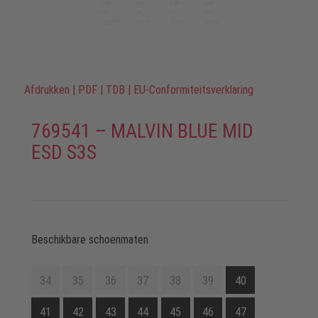
Afdrukken
|
PDF
|
TDB
|
EU-Conformiteitsverklaring
769541 – MALVIN BLUE MID
ESD S3S
Beschikbare schoenmaten
34
35
36
37
38
39
40
41
42
43
44
45
46
47