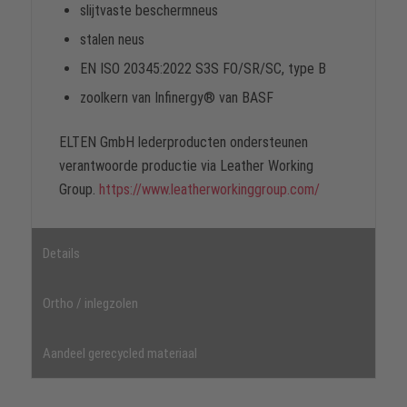
slijtvaste beschermneus
stalen neus
EN ISO 20345:2022 S3S FO/SR/SC, type B
zoolkern van Infinergy® van BASF
ELTEN GmbH lederproducten ondersteunen
verantwoorde productie via Leather Working
Group.
https://www.leatherworkinggroup.com/
Details
Ortho / inlegzolen
Aandeel gerecycled materiaal