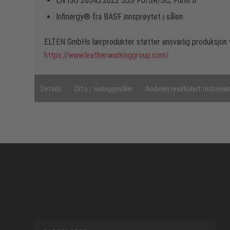
EN ISO 20345:2022 S3S FO/SR/SC, Form B
Infinergy® fra BASF innsprøytet i sålen
ELTEN GmbHs lærprodukter støtter ansvarlig produksjon 
https://www.leatherworkinggroup.com/
Details
Orto / innleggssåler
Andelen resirkulert material