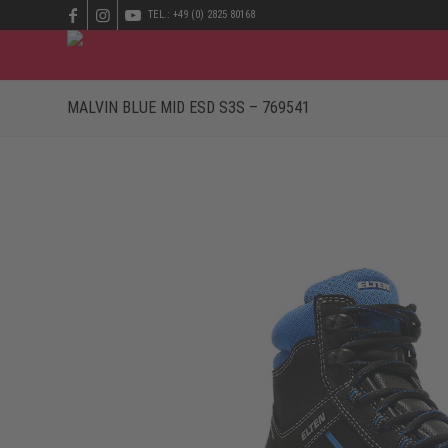
TEL.: +49 (0) 2825 80168
MALVIN BLUE MID ESD S3S – 769541