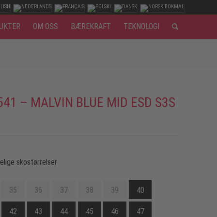
UKTER
OM OSS
BÆREKRAFT
TEKNOLOGI
541 – MALVIN BLUE MID ESD S3S
gelige skostørrelser
35
36
37
38
39
40
42
43
44
45
46
47