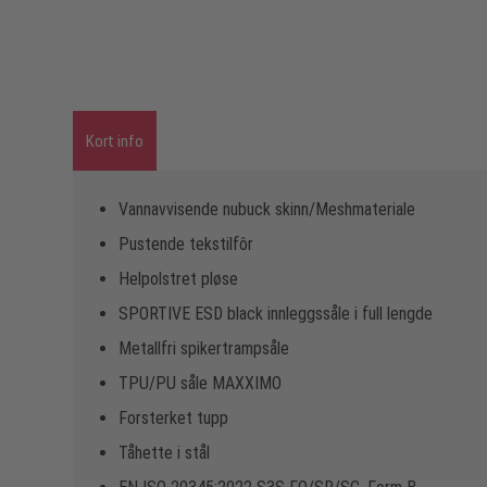
Kort info
Vannavvisende nubuck skinn/Meshmateriale
Pustende tekstilfôr
Helpolstret pløse
SPORTIVE ESD black innleggssåle i full lengde
Metallfri spikertrampsåle
TPU/PU såle MAXXIMO
Forsterket tupp
Tåhette i stål