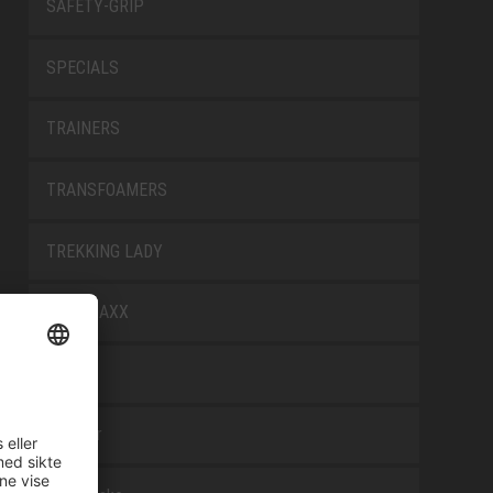
SAFETY-GRIP
SPECIALS
TRAINERS
TRANSFOAMERS
TREKKING LADY
WELLMAXX
WHITE
Tilbehør