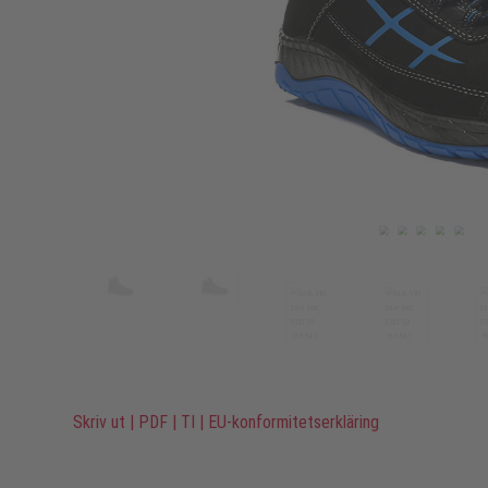
Skriv ut
|
PDF
|
TI
|
EU-konformitetserkläring