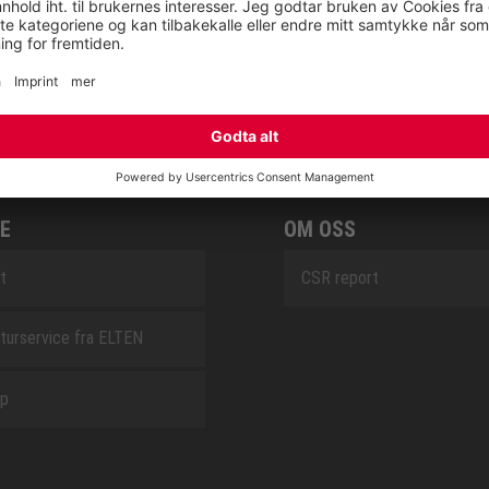
RETRO
SAFEGUARD
E
OM OSS
t
CSR report
turservice fra ELTEN
ap