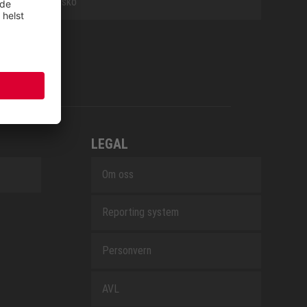
Arbeidssko
LEGAL
Om oss
Reporting system
Personvern
AVL