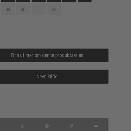
49
50
51
52
Finn ut mer om denne produktserien
Nevn kilde