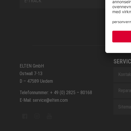
E-TRACK
SERVIC
ELTEN GmbH
Ostwall 7-13
Kontak
D – 47589 Uedem
Repara
Telefonnummer: + 49 (0) 2825 – 80168
E-Mail: service@elten.com
Sitem