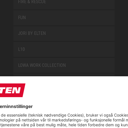
FIRE & RESCUE
FUN
JORI BY ELTEN
L10
LOWA WORK COLLECTION
MISS L10
NEW CLASSICS
NOVA