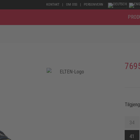
KONTAKT
OM OSS
PERSONVERN
PROD
769
Tilgjen
34
41