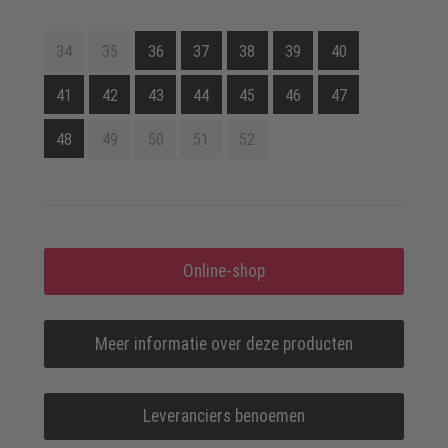
34
35
36
37
38
39
40
41
42
43
44
45
46
47
48
49
50
51
52
Online-shop
Meer informatie over deze producten
Leveranciers benoemen