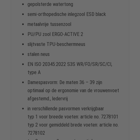
gepolsterde watertong
semi-orthopedische inlegzool ESD black
metaalvrije tussenzool
PU/PU zool ERGO-ACTIVE 2
slijtvaste TPU-beschermneus
stalen neus
EN ISO 20345:2022 S3S WR/FO/SR/SC/CI,
type A
Damespasvorm: De maten 36 – 39 zijn
optimaal op de ergonomie van de vrouwenvoet
afgestemd., ledervrij
in verschillende pasvormen verkrijgbaar
typ 1 voor breede voeten: article no. 7278101
typ 2 voor gemiddeld brede voeten: article no.
7278102