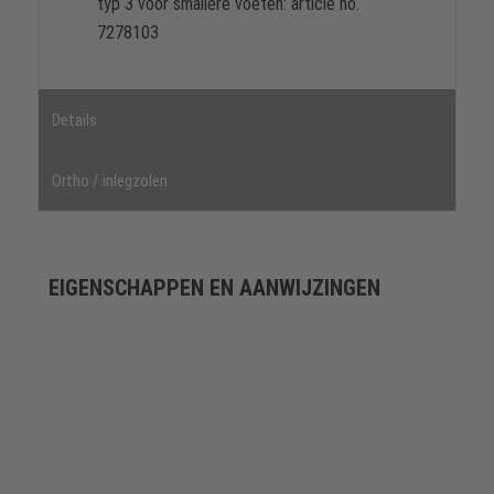
typ 3 voor smallere voeten: article no.
7278103
Details
Ortho / inlegzolen
EIGENSCHAPPEN EN AANWIJZINGEN