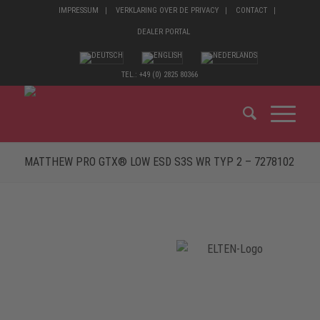
IMPRESSUM
VERKLARING OVER DE PRIVACY
CONTACT
DEALER PORTAL
TEL.: +49 (0) 2825 80366
MATTHEW PRO GTX® LOW ESD S3S WR TYP 2 – 7278102