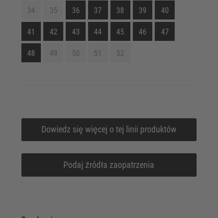
34
35
36
37
38
39
40
41
42
43
44
45
46
47
48
49
50
51
52
Dowiedz się więcej o tej linii produktów
Podaj źródła zaopatrzenia