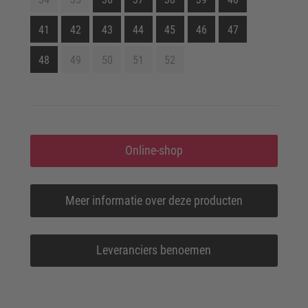
41
42
43
44
45
46
47
48
49
50
51
52
Online-shop
Meer informatie over deze producten
Leveranciers benoemen