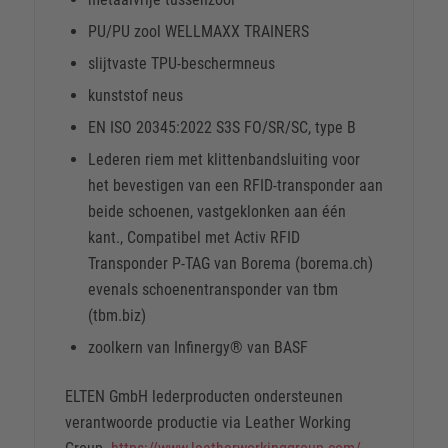
PU/PU zool WELLMAXX TRAINERS
slijtvaste TPU-beschermneus
kunststof neus
EN ISO 20345:2022 S3S FO/SR/SC, type B
Lederen riem met klittenbandsluiting voor
het bevestigen van een RFID-transponder aan
beide schoenen, vastgeklonken aan één
kant., Compatibel met Activ RFID
Transponder P-TAG van Borema (borema.ch)
evenals schoenentransponder van tbm
(tbm.biz)
zoolkern van Infinergy® van BASF
ELTEN GmbH lederproducten ondersteunen
verantwoorde productie via Leather Working