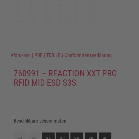
Afdrukken
|
PDF
|
TDB
|
EU-Conformiteitsverklaring
760991 – REACTION XXT PRO
RFID MID ESD S3S
Beschikbare schoenmaten
34
35
36
37
38
39
40