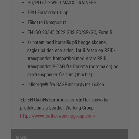
PU/PU såle WELLMAXX TRAINERS
TPU Forsterket tupp
Tåhette i kompositt
EN ISO 20345:2022 S3S FO/SR/SC, Form B
skinnrem med borrelås på begge skoene,
naglet på den ene siden, for å feste en RFID-
transponder, Kompatibel med Activ RFID
transponder P-TAG fra Borema (borema.ch) og
skotransponder fra tbm (tbm.biz)
Infinergy® fra BASF innsprøytet i sålen
ELTEN GmbHs lærprodukter støtter ansvarlig
produksjon via Leather Working Group.
https://www.leatherworkinggroup.com/
Details