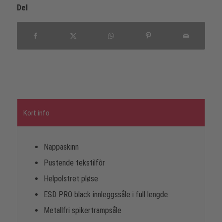
Del
Kort info
Nappaskinn
Pustende tekstilfôr
Helpolstret pløse
ESD PRO black innleggssåle i full lengde
Metallfri spikertrampsåle