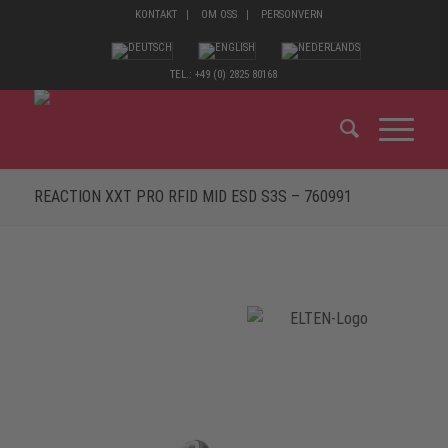
KONTAKT
OM OSS
PERSONVERN
TEL.: +49 (0) 2825 80168
REACTION XXT PRO RFID MID ESD S3S – 760991