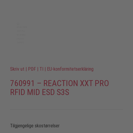
Skriv ut
|
PDF
|
TI
|
EU-konformitetserkläring
760991 – REACTION XXT PRO
RFID MID ESD S3S
Tilgjengelige skostørrelser