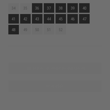
34
35
36
37
38
39
40
41
42
43
44
45
46
47
48
49
50
51
52
Finn ut mer om denne produktserien
Nevn kilde