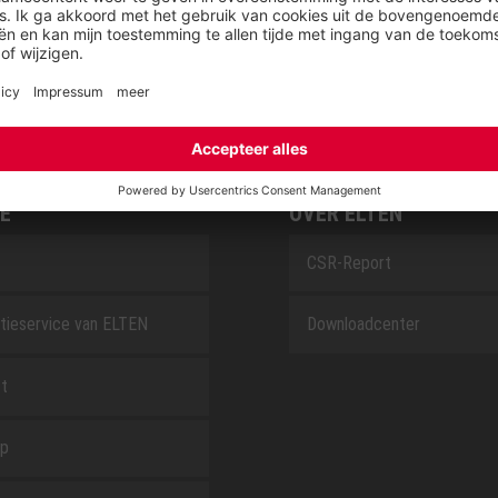
SAFEGUARD
E
OVER ELTEN
CSR-Report
tieservice van ELTEN
Downloadcenter
t
ap