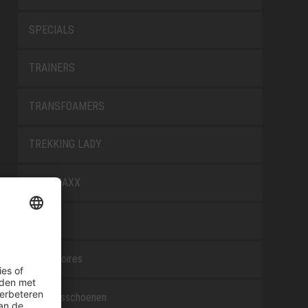
SPECIALS
TRAINERS
TRANSFOAMERS
TREKKING LADY
WELLMAXX
WHITE
Accessoires
Beroepsschoenen