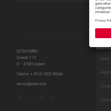
SERVIC
ELTEN GMBH
Ostwall 7-13
Route
D – 47589 Uedem
Repara
Telefon: + 49 (0) 2825-80366
service@elten.com
Contac
Sitem