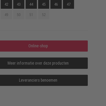
42
43
44
45
46
47
49
50
51
52
Online-shop
Meer informatie over deze producten
Leveranciers benoemen