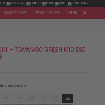
DUURZAAMHEID
TECHNOLOGIEËN
ORTHO
501 – TOMMASO GREEN MID ESD
S
kbare schoenmaten
35
36
37
38
39
40