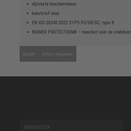
slijtvaste beschermneus
kunststof neus
EN ISO 20345:2022 S1PS FO/SR/SC, type B
BIOMEX PROTECTION© – manchet voor de stabiliserin
Details
Ortho / inlegzolen
BAREFOOTER