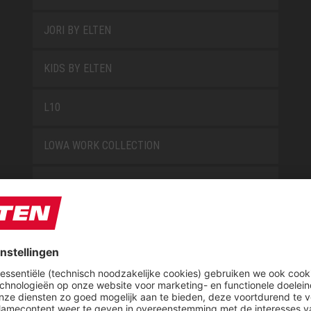
JORI BY ELTEN
KIDS BY ELTEN
L10
LOWA WORK COLLECTION
MISS L10
NEW CLASSICS
NOVA
RETRO