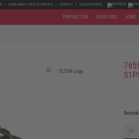
M
VERKLARING OVER DE PRIVACY
CONTACT
DEALER PORTAL
PRODUCTEN
OVER ONS
JOBS
765
S1P
Beschi
34