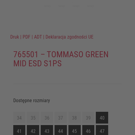
Druk
|
PDF
|
ADT
|
Deklaracja zgodności UE
765501 – TOMMASO GREEN
MID ESD S1PS
Dostępne rozmiary
34
35
36
37
38
39
40
41
42
43
44
45
46
47