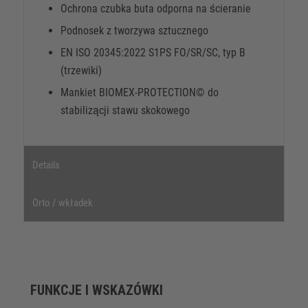
Ochrona czubka buta odporna na ścieranie
Podnosek z tworzywa sztucznego
EN ISO 20345:2022 S1PS FO/SR/SC, typ B
(trzewiki)
Mankiet BIOMEX-PROTECTION© do
stabilizącji stawu skokowego
Details
Orto / wkładek
FUNKCJE I WSKAZÓWKI