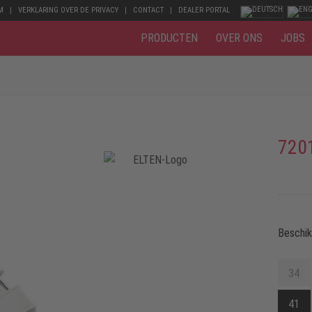
M
VERKLARING OVER DE PRIVACY
CONTACT
DEALER PORTAL
PRODUCTEN
OVER ONS
JOBS
720
Beschi
34
41