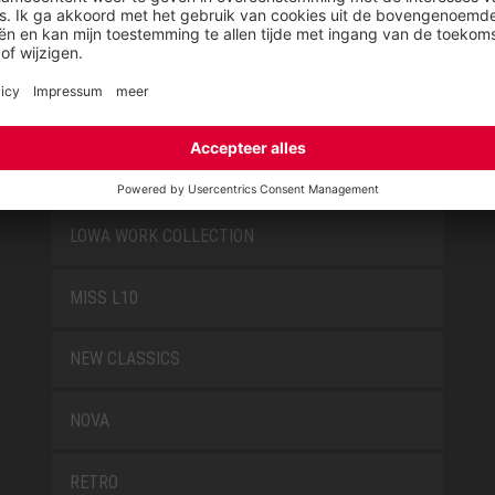
JORI BY ELTEN
KIDS BY ELTEN
L10
LOWA WORK COLLECTION
MISS L10
NEW CLASSICS
NOVA
RETRO