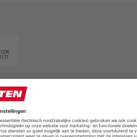
 LOW
0171
PRODUCTGROEPEN
FUN