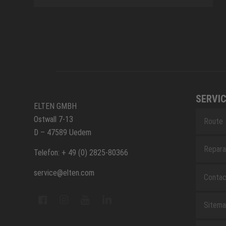
SERVIC
ELTEN GMBH
Ostwall 7-13
Route
D – 47589 Uedem
Repara
Telefon: + 49 (0) 2825-80366
service@elten.com
Contac
Sitem