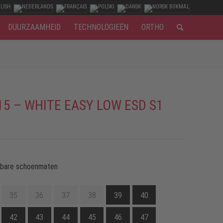
DUURZAAMHEID
TECHNOLOGIEËN
ORTHO
15 – WHITE EASY LOW ESD S1
kbare schoenmaten
35
36
37
38
39
40
42
43
44
45
46
47