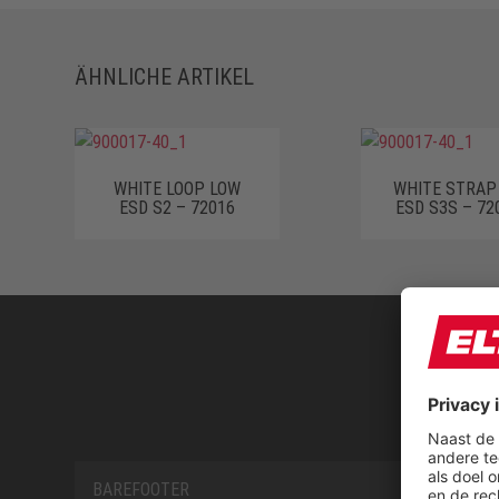
ÄHNLICHE ARTIKEL
WHITE LOOP LOW
WHITE STRAP
ESD S2 – 72016
ESD S3S – 72
BAREFOOTER