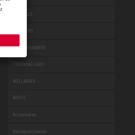
SPECIALS
TRAINERS
TRANSFOAMERS
TREKKING LADY
WELLMAXX
WHITE
Accessoires
Beroepsschoenen