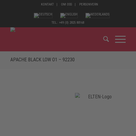
KONTAKT
OM OSS
PERSONVERN
TEL.: +49 (0) 2825 80168
APACHE BLACK LOW O1 – 92230