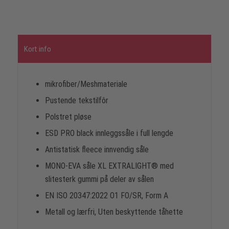
Kort info
mikrofiber/Meshmateriale
Pustende tekstilfôr
Polstret pløse
ESD PRO black innleggssåle i full lengde
Antistatisk fleece innvendig såle
MONO-EVA såle XL EXTRALIGHT® med
slitesterk gummi på deler av sålen
EN ISO 20347:2022 O1 FO/SR, Form A
Metall og lærfri, Uten beskyttende tåhette