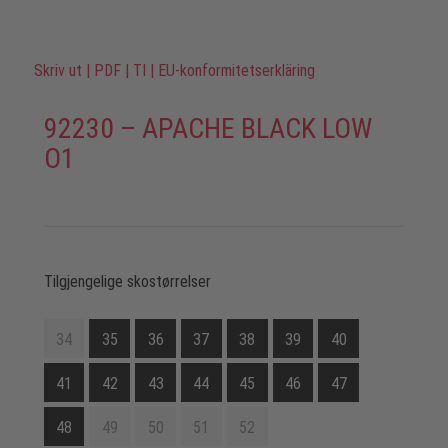
Skriv ut
|
PDF
|
TI
|
EU-konformitetserkläring
92230 – APACHE BLACK LOW
O1
Tilgjengelige skostørrelser
34
35
36
37
38
39
40
41
42
43
44
45
46
47
48
49
50
51
52