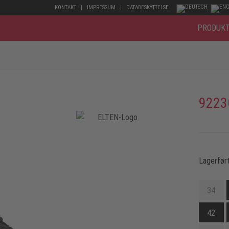
KONTAKT
IMPRESSUM
DATABESKYTTELSE
PRODUK
9223
Lagerført
34
42