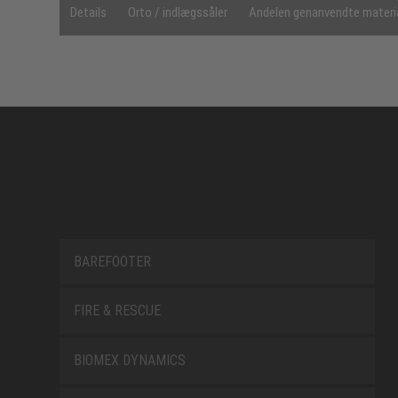
Details
Orto / indlægssåler
Andelen genanvendte materi
BAREFOOTER
FIRE & RESCUE
BIOMEX DYNAMICS