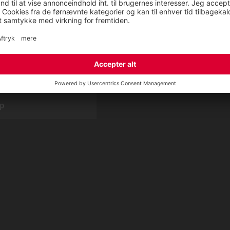
E
OM OS
t
CSR report
tionsservice fra ELTEN
ap