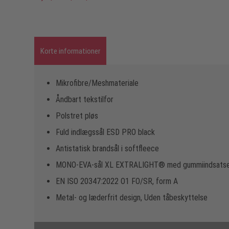
Korte informationer
Mikrofibre/Meshmateriale
Åndbart tekstilfor
Polstret pløs
Fuld indlægssål ESD PRO black
Antistatisk brandsål i softfleece
MONO-EVA-sål XL EXTRALIGHT® med gummiindsats
EN ISO 20347:2022 O1 FO/SR, form A
Metal- og læderfrit design, Uden tåbeskyttelse