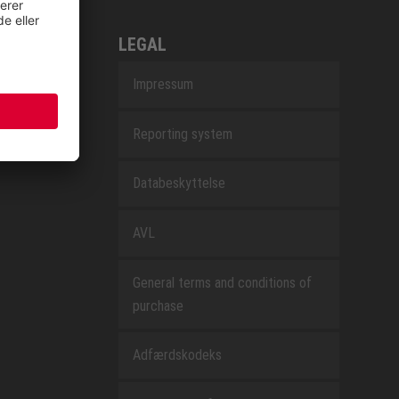
LEGAL
Impressum
Reporting system
Databeskyttelse
AVL
General terms and conditions of
purchase
Adfærdskodeks