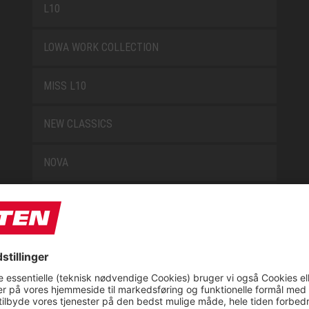
L10
LOWA WORK COLLECTION
MISS L10
NEW CLASSICS
NOVA
RETRO
SAFEGUARD