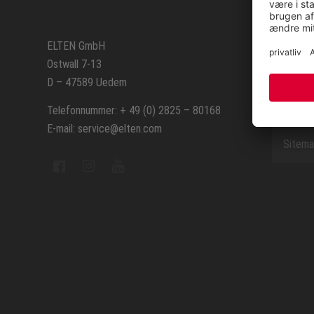
SERVIC
ELTEN GmbH
Ostwall 7-13
Kontak
D – 47589 Uedem
Repara
Telefonnummer: + 49 (0) 2825 – 80168
E-mail: service@elten.com
Sitem