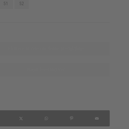
51
52
Få mere at vide om denne produktlinje
Nævn leverandører