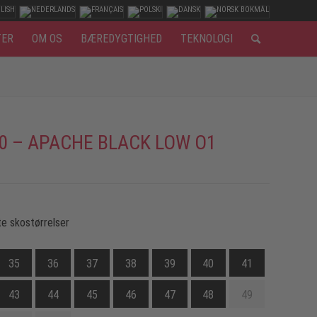
TER
OM OS
BÆREDYGTIGHED
TEKNOLOGI
0 – APACHE BLACK LOW O1
e skostørrelser
35
36
37
38
39
40
41
43
44
45
46
47
48
49