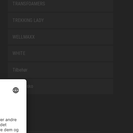
TRANSFOAMERS
TREKKING LADY
WELLMAXX
WHITE
Tilbehør
Arbejdssko