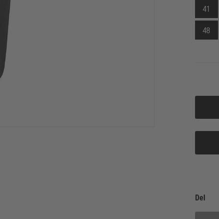
41
48
Del