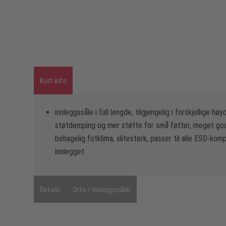
Kort info
innleggssåle i full lengde, tilgjengelig i forskjellige høy
støtdemping og mer støtte for små føtter, meget god 
behagelig fotklima, slitesterk, passer til alle ESD-ko
innlegget
Details
Orto / innleggssåler