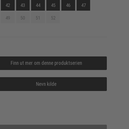
42
43
44
45
46
47
49
50
51
52
Finn ut mer om denne produktserien
Nevn kilde