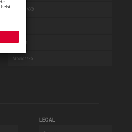
WELLMAXX
WHITE
Tilbehør
Arbeidssko
LEGAL