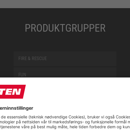
PRODUKTGRUPPER
FIRE & RESCUE
FUN
JORI BY ELTEN
L10
LOWA WORK COLLECTION