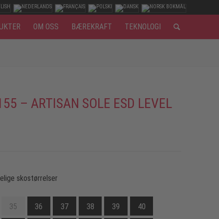
UKTER
OM OSS
BÆREKRAFT
TEKNOLOGI
155 – ARTISAN SOLE ESD LEVEL
gelige skostørrelser
35
36
37
38
39
40