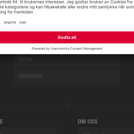
MISS L10
NEW CLASSICS
NOVA
RETRO
SAFEGUARD
E
OM OSS