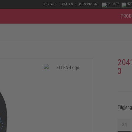
KONTAKT
OM OSS
PERSONVERN
PROD
204
3
Tilgjen
34