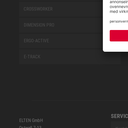
CROSSWORKER
DIMENSION PRO
ERGO-ACTIVE
E-TRACK
SERVIC
ELTEN GmbH
Ostwall 7-13