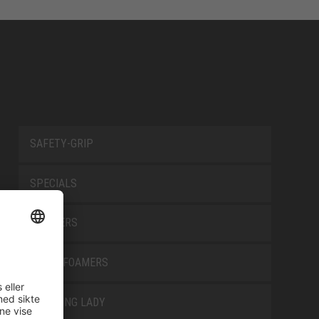
SAFETY-GRIP
SPECIALS
TRAINERS
TRANSFOAMERS
TREKKING LADY