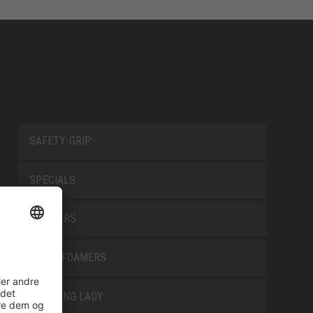
SAFETY-GRIP
SPECIALS
TRAINERS
TRANSFOAMERS
TREKKING LADY