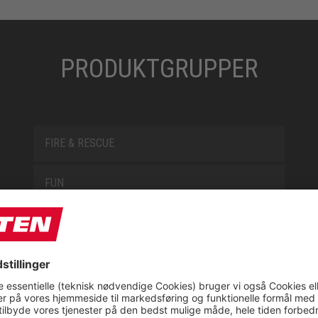
PRODUKTGRUPPER
FIRE & RESCUE
FUN
JORI BY ELTEN
L10
LOWA WORK COLLECTION