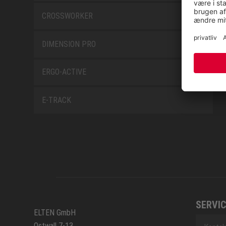
CROSSWORKER
DIMENSION PRO
ERGO-ACTIVE
E-TRACK
SERVIC
ELTEN GmbH
Ostwall 7-13