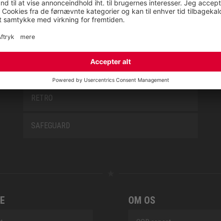
MISS L10
NEW CLASSICS
NOVA
RETRO
SAFEGUARD
E
OM OS