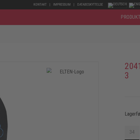
KONTAKT
IMPRESSUM
DATABESKYTTELSE
PRODUK
204
3
Lagerfø
34