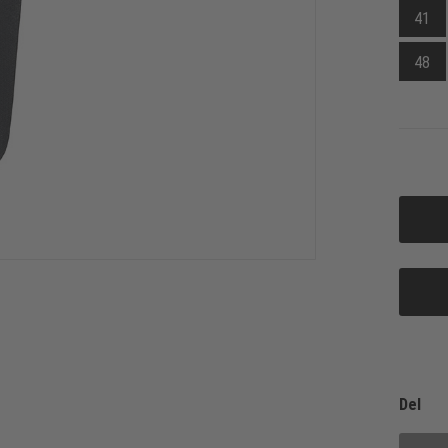
41
48
Del