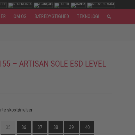
TER
OM OS
BÆREDYGTIGHED
TEKNOLOGI
155 – ARTISAN SOLE ESD LEVEL
rte skostørrelser
35
36
37
38
39
40