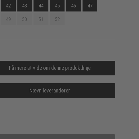
42
43
44
45
46
47
49
50
51
52
Få mere at vide om denne produktlinje
Nævn leverandører