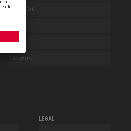
WELLMAXX
WHITE
Tilbehør
Arbejdssko
LEGAL