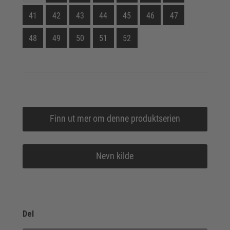
41
42
43
44
45
46
47
48
49
50
51
52
Finn ut mer om denne produktserien
Nevn kilde
Del