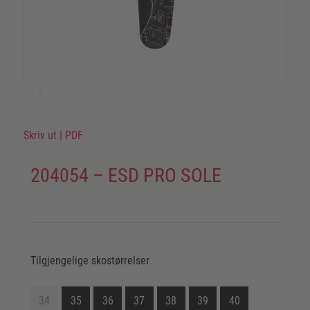
Skriv ut
|
PDF
204054 – ESD PRO SOLE
Tilgjengelige skostørrelser
34
35
36
37
38
39
40