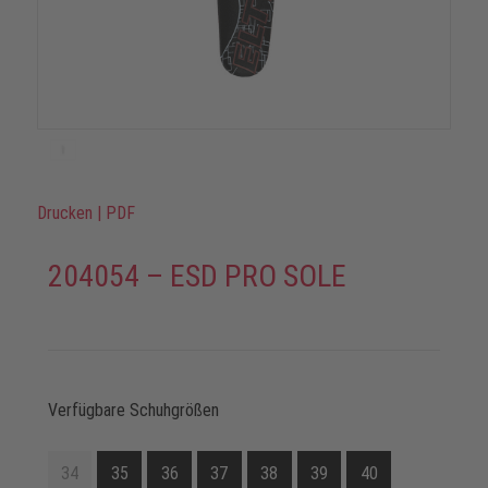
Drucken
|
PDF
204054 – ESD PRO SOLE
Verfügbare Schuhgrößen
34
35
36
37
38
39
40