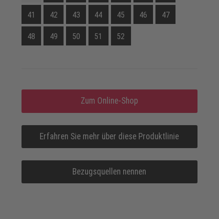
41
42
43
44
45
46
47
48
49
50
51
52
Zum Online-Shop
Erfahren Sie mehr über diese Produktlinie
Bezugsquellen nennen