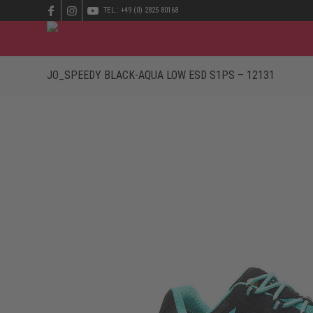
TEL.: +49 (0) 2825 80168
JO_SPEEDY BLACK-AQUA LOW ESD S1PS – 12131