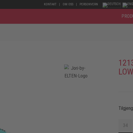
KONTAKT
OM OSS
PERSONVERN
PROD
121
LOW
Tilgjen
34