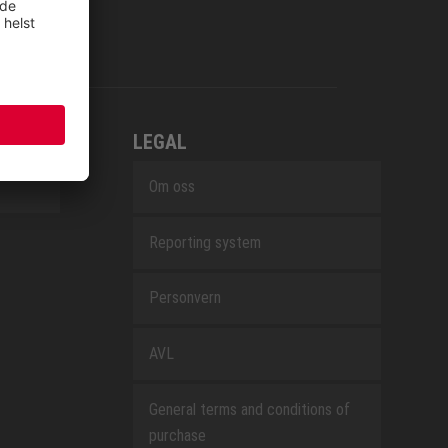
LEGAL
Om oss
Reporting system
Personvern
AVL
General terms and conditions of
purchase