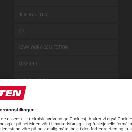
JORI BY ELTEN
L10
LOWA WORK COLLECTION
MISS L10
NEW CLASSICS
NOVA
RETRO
SAFEGUARD