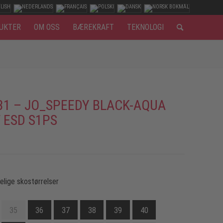
UKTER
OM OSS
BÆREKRAFT
TEKNOLOGI
31 – JO_SPEEDY BLACK-AQUA
 ESD S1PS
gelige skostørrelser
35
36
37
38
39
40