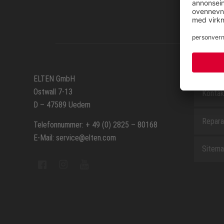
SERVIC
ELTEN GmbH
Ostwall 7-13
Kontak
D – 47589 Uedem
Repara
Telefonnummer: + 49 (0) 2825 – 80168
E-Mail: service@elten.com
Sitem