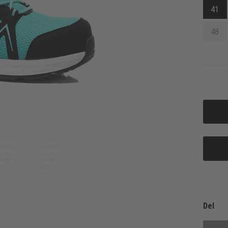
41
48
Del