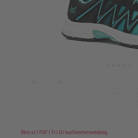
Skriv ut
|
PDF
|
TI
|
EU-konformitetserkläring