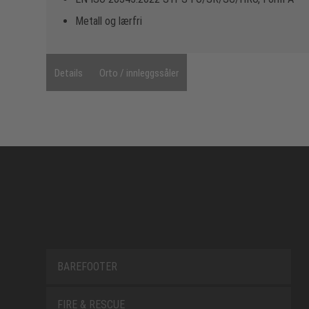
Metall og lærfri
Details
Orto / innleggssåler
BAREFOOTER
FIRE & RESCUE