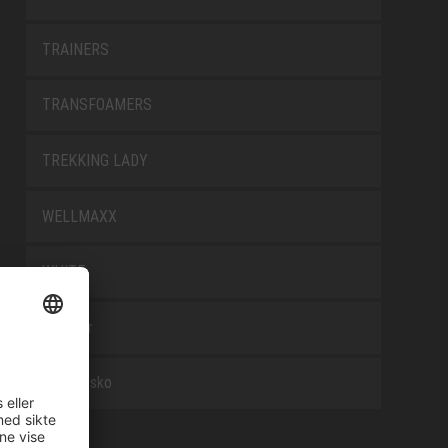
TRAINERS
TRANSFOAMERS
TREKKING LADY
WELLMAXX
WHITE
Tilbehør
Arbeidssko