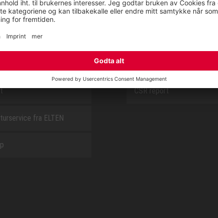
E
OM OSS
t
CSR report
turservice fra ELTEN
ap