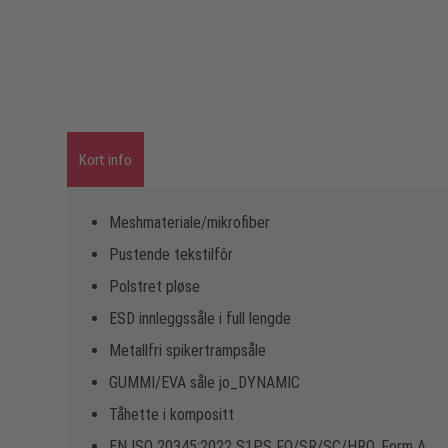
Kort info
Meshmateriale/mikrofiber
Pustende tekstilfôr
Polstret pløse
ESD innleggssåle i full lengde
Metallfri spikertrampsåle
GUMMI/EVA såle jo_DYNAMIC
Tåhette i kompositt
EN ISO 20345:2022 S1PS FO/SR/SC/HRO, Form A