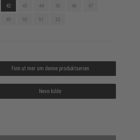
42
43
44
45
46
47
49
50
51
52
Finn ut mer om denne produktserien
Nevn kilde