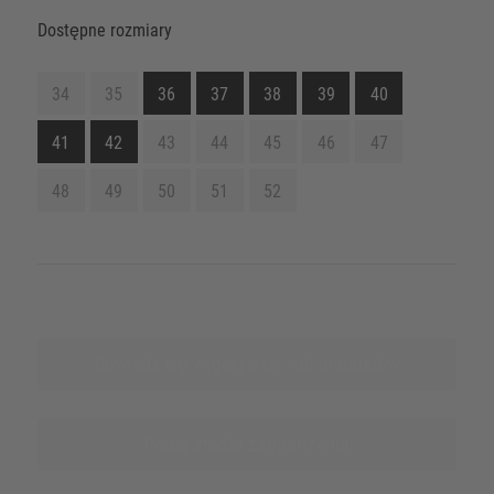
Dostępne rozmiary
34
35
36
37
38
39
40
41
42
43
44
45
46
47
48
49
50
51
52
Dowiedz się więcej o tej linii produktów
Podaj źródła zaopatrzenia