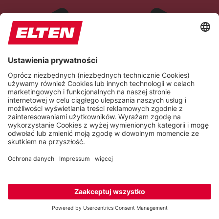
Epilepsy Safe Mode
Dims colors and stops blinking
Content