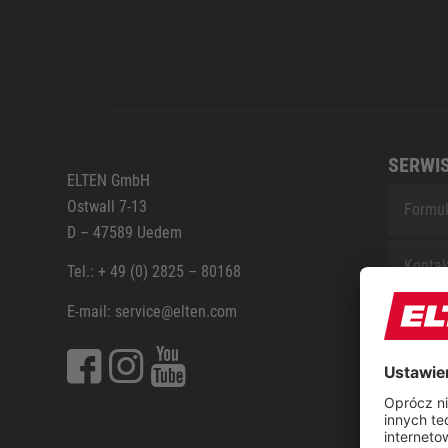
SERWI
ELTEN GmbH
Ostwall 7-13
Formul
D – 47589 Uedem
Kontak
Tel.: + 49 (0) 2825 – 80168
E-mail: service@elten.com
Serwis
Sitem