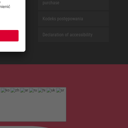
purchase
Kodeks postępowania
Declaration of accessibility