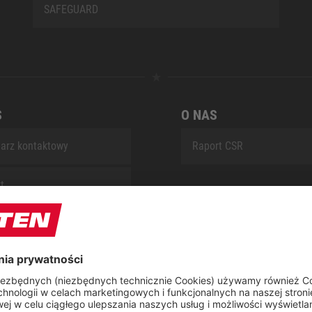
SAFEGUARD
S
O NAS
arz kontaktowy
Raport CSR
t
 naprawczy ELTEN
ap