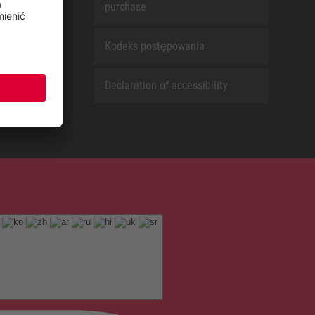
purchase
Kodeks postępowania
Declaration of accessibility