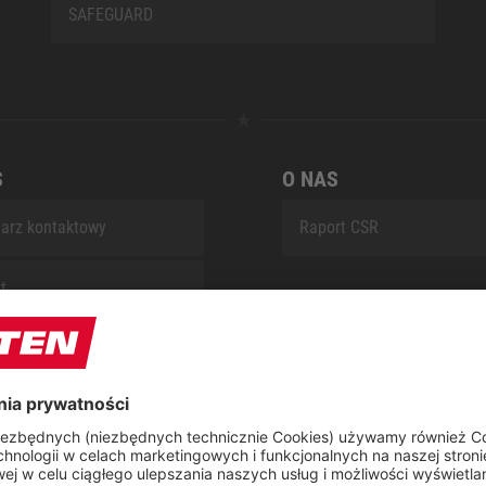
SAFEGUARD
S
O NAS
arz kontaktowy
Raport CSR
t
 naprawczy ELTEN
ap