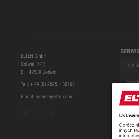
SERWI
ELTEN GmbH
Ostwall 7-13
Formul
D – 47589 Uedem
Kontak
Tel.: + 49 (0) 2825 – 80168
E-mail: service@elten.com
Serwis
Sitem