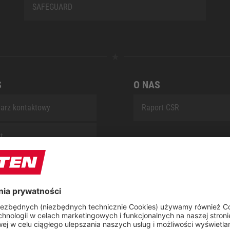
SAFEGUARD
S
O NAS
arz kontaktowy
Raport CSR
t
 naprawczy ELTEN
ap