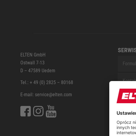
SERWI
ELTEN GmbH
Ostwall 7-13
Formul
D – 47589 Uedem
Kontak
Tel.: + 49 (0) 2825 – 80168
E-mail: service@elten.com
Serwis
Sitem