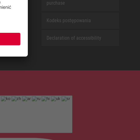
purchase
Kodeks postępowania
Declaration of accessibility