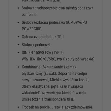
elektrostatycznych (ESD)
Stalowa trudnoprzebiciowa międzypodeszwa
ochronna
Grubo rzeźbiona podeszwa GUMOWA/PU
POWERGRIP
Osłona czubka buta z TPU
Stalowy podnosek
DIN EN 15090 F2A (TYP 2)
WR/HI3/HRO/CI/SRC, typ C (buty półwysokie)
Kombinacja: Sznurowanie i zamek
blyskawiczny (suwak), Odporne na cielpo
szwy i sznurowki, Miękka wysciólka kostki,
Strefy elastyczne, pętelka ułatwiająca
wkładanieP, Wewnętrzna kieszeń w celu
umieszczenia transpondera RFID
Troczek na pięcie, ułatwiający zdejmowanie