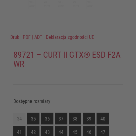
Druk
|
PDF
|
ADT
|
Deklaracja zgodności UE
89721 – CURT II GTX® ESD F2A
WR
Dostępne rozmiary
34
35
36
37
38
39
40
41
42
43
44
45
46
47