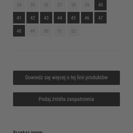
34
35
36
37
38
39
40
41
42
43
44
45
46
47
48
49
50
51
52
Dowiedz się więcej o tej linii produktów
Podaj źródła zaopatrzenia
Przekaz innym