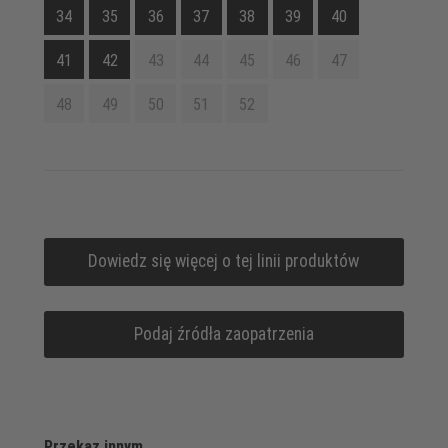
34
35
36
37
38
39
40
41
42
43
44
45
46
47
48
49
50
51
52
Dowiedz się więcej o tej linii produktów
Podaj źródła zaopatrzenia
Przekaz innym