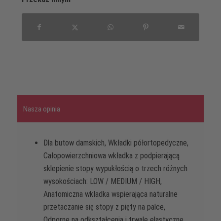
Nasza opinia
Dla butow damskich, Wkładki półortopedyczne,
Całopowierzchniowa wkładka z podpierającą
sklepienie stopy wypukłością o trzech różnych
wysokościach: LOW / MEDIUM / HIGH,
Anatomiczna wkładka wspierająca naturalne
przetaczanie się stopy z pięty na palce,
Odporne na odkształcenia i trwale elastyczne,