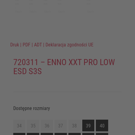
Druk
|
PDF
|
ADT
|
Deklaracja zgodności UE
720311 – ENNO XXT PRO LOW
ESD S3S
Dostępne rozmiary
34
35
36
37
38
39
40