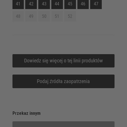
41
42
43
44
45
46
47
48
49
50
51
52
Dowiedz się więcej o tej linii produktów
Podaj źródła zaopatrzenia
Przekaz innym