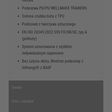
metalu
Podeszwa PU/PU WELLMAXX TRAINERS
Osłona czubka buta z TPU
Podnosek z tworzywa sztucznego
EN ISO 20345:2022 S3S FO/SR/SC, typ A
(półbuty)
System sznurowania z szybkim,
indywidualnym sapieciem
Bez użycia skóry, Wnetrze podeszwy z
Infinergy® z BASF
Details
Orto / wkładek