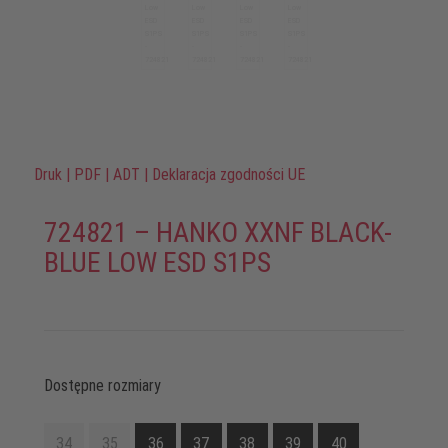
Druk
|
PDF
|
ADT
|
Deklaracja zgodności UE
724821 – HANKO XXNF BLACK-
BLUE LOW ESD S1PS
Dostępne rozmiary
34
35
36
37
38
39
40