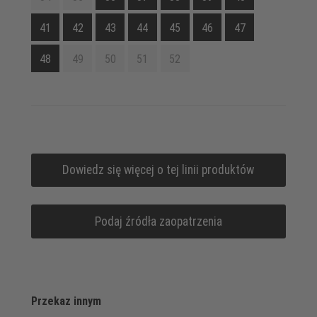
41
42
43
44
45
46
47
48
49
50
51
52
Dowiedz się więcej o tej linii produktów
Podaj źródła zaopatrzenia
Przekaz innym