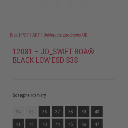
Druk
|
PDF
|
ADT
|
Deklaracja zgodności UE
12081 – JO_SWIFT BOA®
BLACK LOW ESD S3S
Dostępne rozmiary
34
35
36
37
38
39
40
41
42
43
44
45
46
47