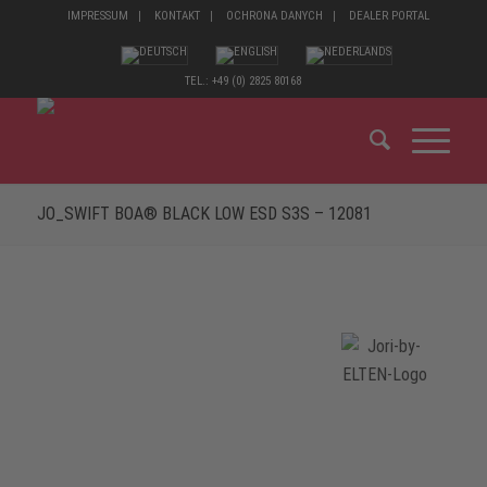
IMPRESSUM
KONTAKT
OCHRONA DANYCH
DEALER PORTAL
TEL.: +49 (0) 2825 80168
JO_SWIFT BOA® BLACK LOW ESD S3S – 12081